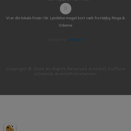
Vi er din lokale frisør i Nr. Lyndelse meget kort væk fra
Højby
,
Ringe
&
Odense
Designet af
Standout
Copyright © 2026 All Rights Reserved Arentoft Coiffure
v/Camilla Arentoft Kristensen