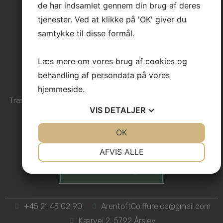
de har indsamlet gennem din brug af deres
tjenester. Ved at klikke på 'OK' giver du
samtykke til disse formål.
Læs mere om vores brug af cookies og
Book hurtigt og nemt!
behandling af persondata på vores
hjemmeside.
Trænger din frisure til en opfriskning? Book din tid allerede i
VIS
DETALJER
dag hos Arentoft Coiffure.
Vi står klar til at hjælpe dig.
JA
NEJ
OK
JA
NEJ
NØDVENDIGE
PRÆFERENCER
AFVIS ALLE
JA
NEJ
JA
NEJ
Book tid i dag
MARKETING
STATISTIK
+45 21 45 02 90
ArentoftCoiffure.ca@gmail.com
Kærvej 2, 5792 Årslev