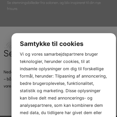
Se stemningsbilleder fra salonen, og bliv inspireret til din nye
frisure.
Samtykke til cookies
Galleri
Se vores billeder
Vi og vores samarbejdspartnere bruger
teknologier, herunder cookies, til at
indsamle oplysninger om dig til forskellige
Nedenfor finder du et udvalg af billeder fra Arentoft Coiffure
formål, herunder: Tilpasning af annoncering,
– både billeder fra salonen, men også før- og efter-billeder af
bedre brugeroplevelse, funktionalitet,
vores kunders flotte frisurer.
statistik og marketing. Disse oplysninger
kan blive delt med annoncerings- og
analysepartnere, som kan kombinere dem
med data, du tidligere har givet dem eller