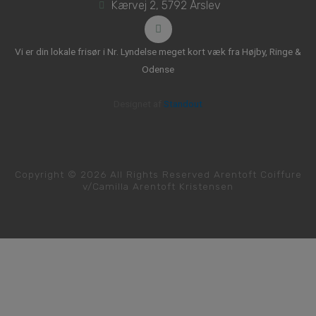
Kærvej 2, 5792 Årslev
Vi er din lokale frisør i Nr. Lyndelse meget kort væk fra
Højby
,
Ringe
&
Odense
Designet af
Standout
Copyright © 2026 All Rights Reserved Arentoft Coiffure
v/Camilla Arentoft Kristensen