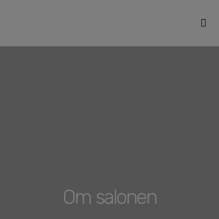
Behandlinger og priser
Om salonen