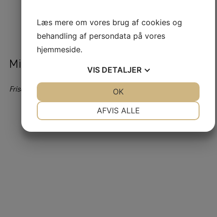
Læs mere om vores brug af cookies og
behandling af persondata på vores
hjemmeside.
Michella
VIS
DETALJER
Frisørassistent
JA
NEJ
OK
JA
NEJ
NØDVENDIGE
PRÆFERENCER
AFVIS ALLE
JA
NEJ
JA
NEJ
MARKETING
STATISTIK